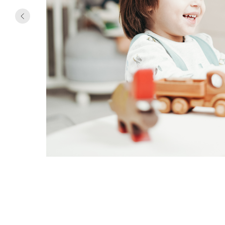
.
нормам
т