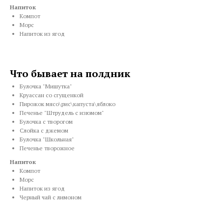
Напиток
Компот
Морс
Напиток из ягод
Что бывает на полдник
Булочка "Мишутка"
Круассан со сгущенкой
Пирожок мясо\рис\капуста\яблоко
Печенье "Штрудель с изюмом"
Булочка с творогом
Слойка с джемом
Булочка "Школьная"
Печенье творожное
Напиток
Компот
Морс
Напиток из ягод
Черный чай с лимоном