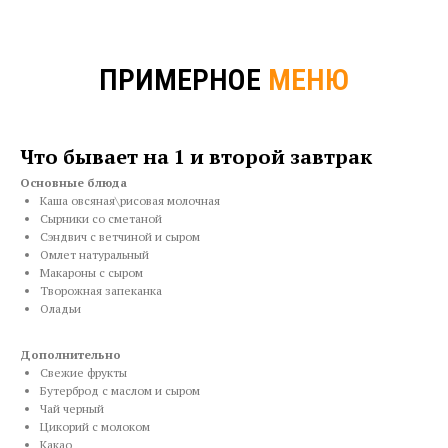
ПРИМЕРНОЕ
МЕНЮ
Что бывает на 1 и второй завтрак
Основные блюда
Каша овсяная\рисовая молочная
Сырники со сметаной
Сэндвич с ветчиной и сыром
Омлет натуральный
Макароны с сыром
Творожная запеканка
Оладьи
Дополнительно
Свежие фрукты
Бутерброд с маслом и сыром
Чай черный
Цикорий с молоком
Какао