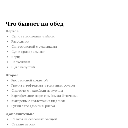
Что бывает на обед
Первое
Суп с вермишелью и яйцом
Рассольник
Суп гороховый с сухариками
Суп с фрикадельками
Борщ
Свекольник
Щи с капустой
Второе
Рис с мясной котлетой
Гречка с тефтелями и томатным соусом
Спагетти с чахохбили из курицы
Картофельное пюре с рыбными биточками
Макароны с котлетой из индейки
Гуляш с говядиной и рисом
Дополнительно
Салаты из сезонных овощей
Свежие овощи