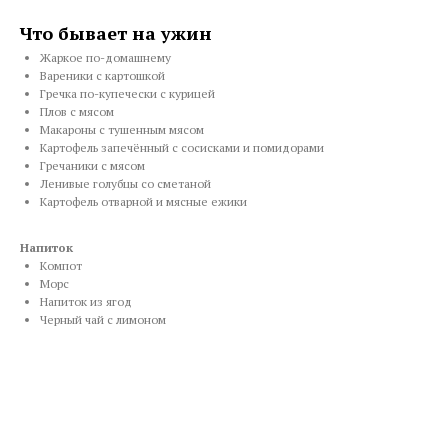
Что бывает на ужин
Жаркое по-домашнему
Вареники с картошкой
Гречка по-купечески с курицей
Плов с мясом
Макароны с тушенным мясом
Картофель запечённый с сосисками и помидорами
Гречаники с мясом
Ленивые голубцы со сметаной
Картофель отварной и мясные ежики
Напиток
Компот
Морс
Напиток из ягод
Черный чай с лимоном